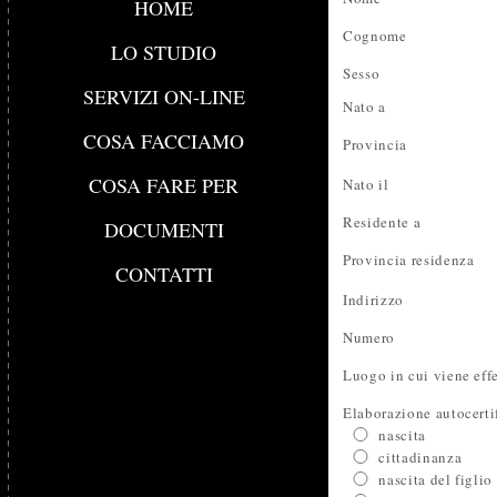
HOME
Cognome
LO STUDIO
Sesso
SERVIZI ON-LINE
Nato a
COSA FACCIAMO
Provincia
COSA FARE PER
Nato il
Residente a
DOCUMENTI
Provincia residenza
CONTATTI
Indirizzo
Numero
Luogo in cui viene effe
Elaborazione autocerti
nascita
cittadinanza
nascita del figlio