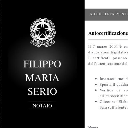
RICHIESTA PREVENT
Autocertificazion
Il 7 marzo 2001 è ent
disposizioni legislati
I certificati posson
FILIPPO
dell'autenticazione d
MARIA
Inserisci i tuoi 
Spunta il quadra
SERIO
Verifica di av
all’autocertific
Clicca su “Elabo
NOTAIO
Sarà sufficiente 
Nome