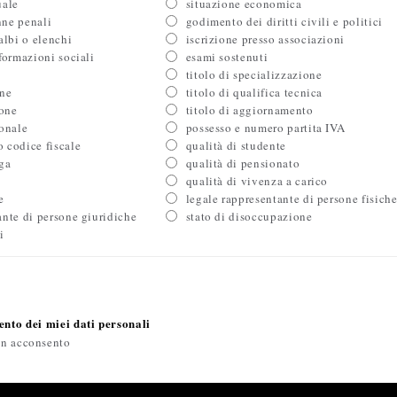
uale
situazione economica
nne penali
godimento dei diritti civili e politici
albi o elenchi
iscrizione presso associazioni
 formazioni sociali
esami sostenuti
titolo di specializzazione
one
titolo di qualifica tecnica
ione
titolo di aggiornamento
ionale
possesso e numero partita IVA
 codice fiscale
qualità di studente
nga
qualità di pensionato
qualità di vivenza a carico
e
legale rappresentante di persone fisich
ante di persone giuridiche
stato di disoccupazione
i
nto dei miei dati personali
n acconsento