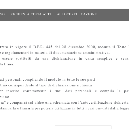
IVO
RICHIESTA COPIA ATTI
AUTOCERTIFICAZIONE
e
rato in vigore il D.P.R. 445 del 28 dicembre 2000, recante il Testo 
ve e regolamentari in materia di documentazione amministrativa.
o essere sostituiti da una dichiarazione in carta semplice e senz
ella firma.
dati personali compilando il modulo in tutte le sue parti
tino corrispondente al tipo di dichiarazione richiesta
er inserito correttamente i tuoi dati personali e compila la par
azione
ra” e comparirà sul video una schermata con l’autocertificazione richiesta
stamparla e firmarla per poterla utilizzare in tutti i casi previsti dalla legge