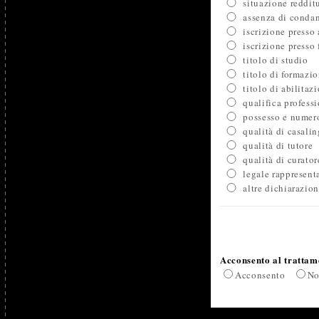
situazione reddit
assenza di conda
iscrizione presso 
iscrizione presso
titolo di studio
titolo di formazi
titolo di abilitaz
qualifica profess
possesso e numero
qualità di casali
qualità di tutore
qualità di curator
legale rappresent
altre dichiarazion
Acconsento al trattame
Acconsento
No